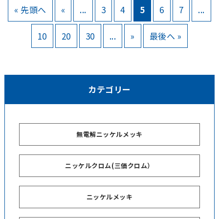
« 先頭へ
«
...
3
4
5
6
7
...
10
20
30
...
»
最後へ »
カテゴリー
無電解ニッケルメッキ
ニッケルクロム(三価クロム）
ニッケルメッキ