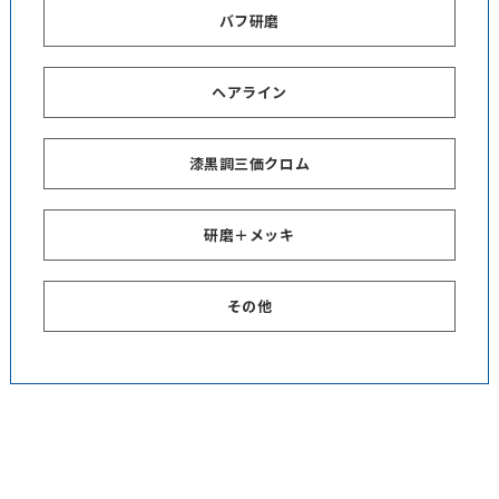
バフ研磨
ヘアライン
漆黒調三価クロム
研磨＋メッキ
その他